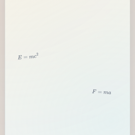
2
c
m
=
E
F
=
m
a