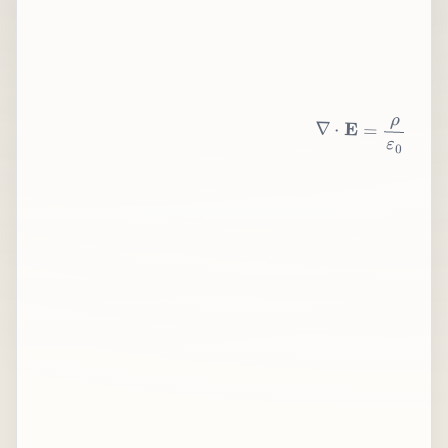
∇
⋅
E
=
ρ
ε
0