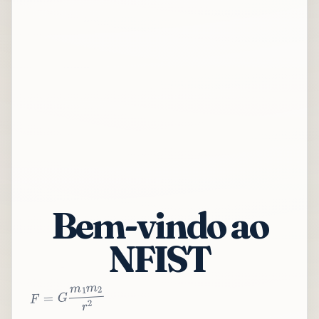
Bem-vindo ao
NFIST
2
r
2
m
1
m
G
=
F