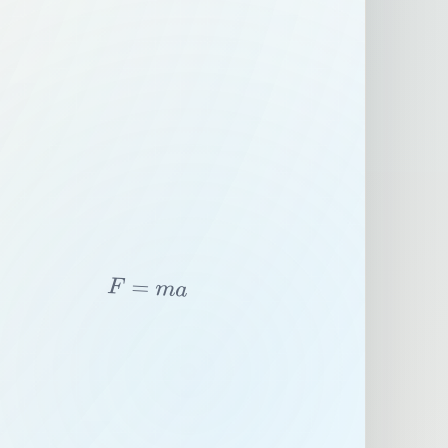
F
=
m
a