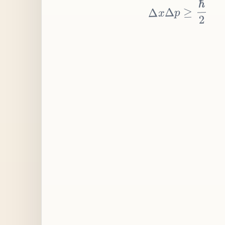
≥
p
Δ
x
Δ