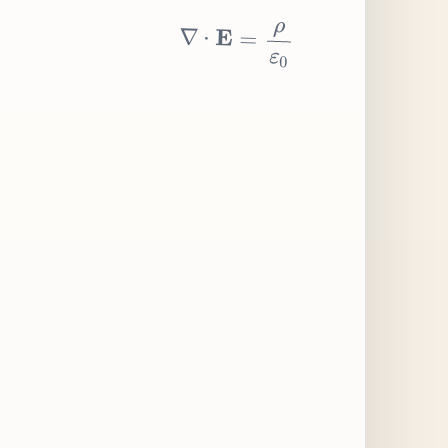
∇
⋅
E
=
ρ
ε
0