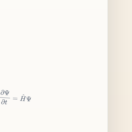
∂
Ψ
∂
t
=
H
^
Ψ