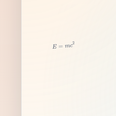
2
c
m
=
E