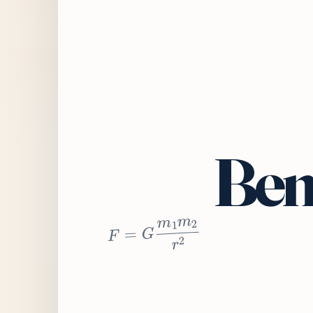
Bem
2
r
2
m
1
m
G
=
F