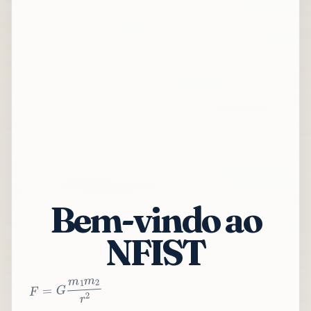
Bem-vindo ao
NFIST
2
r
2
m
1
m
G
=
F