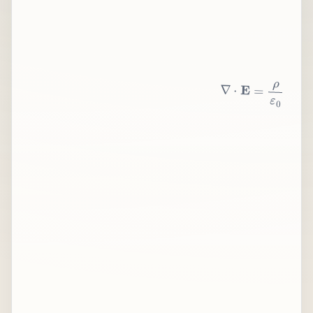
∇
⋅
E
=
ρ
ε
0