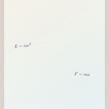
2
c
m
=
E
F
=
m
a