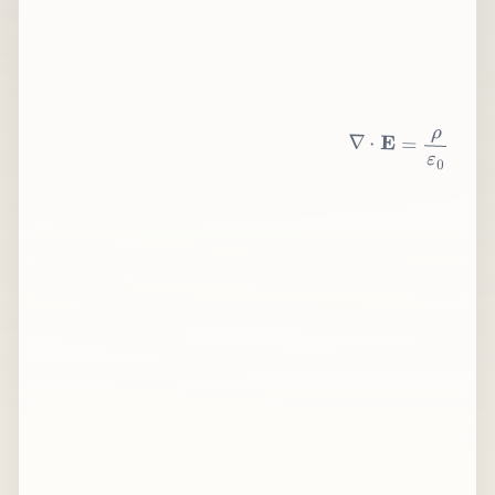
∇
⋅
E
=
ρ
ε
0