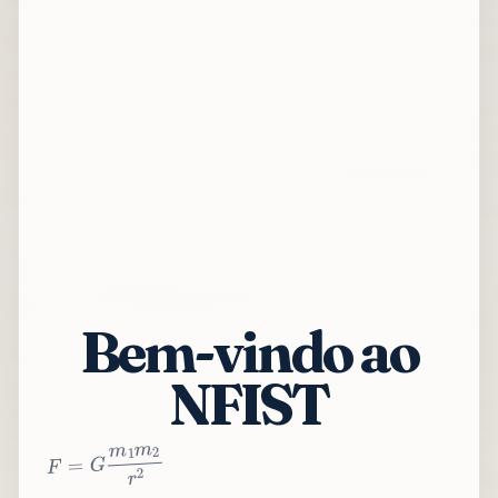
Bem-vindo ao
NFIST
2
r
2
m
1
m
G
=
F