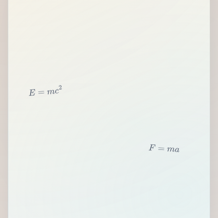
2
c
m
=
E
F
=
m
a