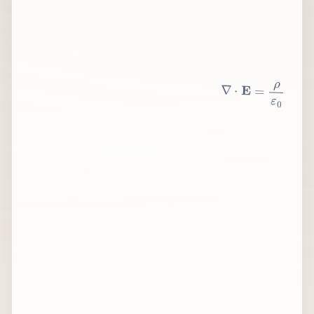
∇
⋅
E
=
ρ
ε
0