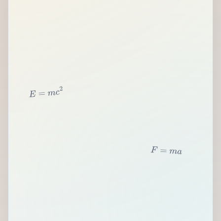
2
c
m
=
E
F
=
m
a