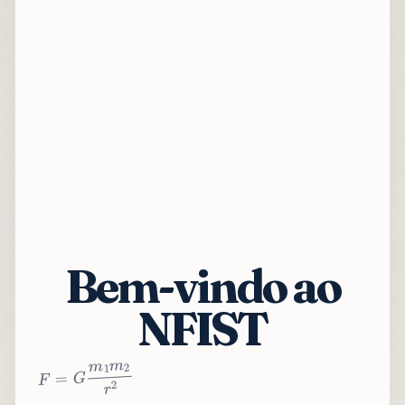
Bem-vindo ao
NFIST
2
r
2
m
1
m
G
=
F