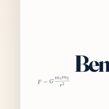
Bem
2
r
2
m
1
m
G
=
F