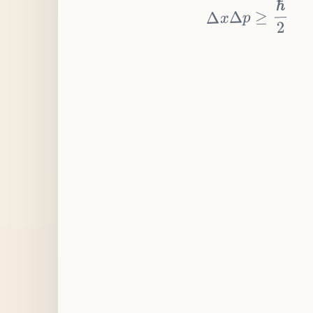
≥
p
Δ
x
Δ