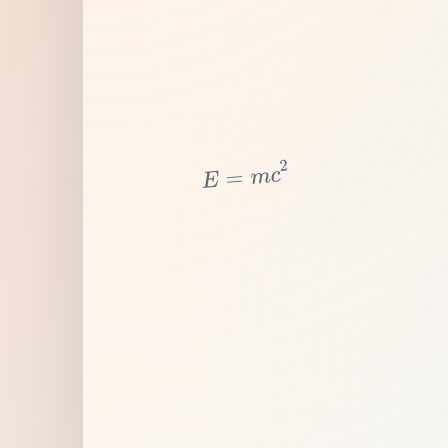
2
c
m
=
E