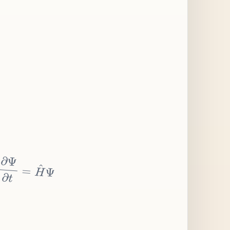
∂
Ψ
∂
t
=
H
^
Ψ