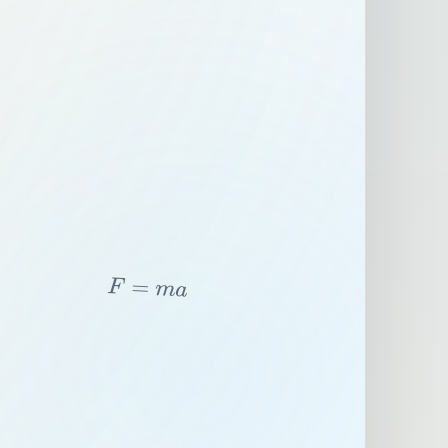
F
=
m
a