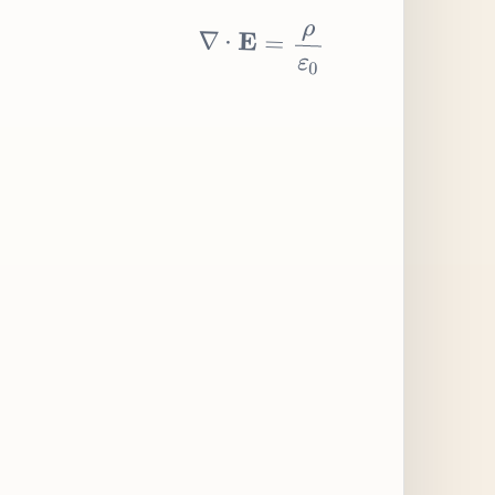
∇
⋅
E
=
ρ
ε
0