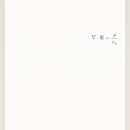
∇
⋅
E
=
ρ
ε
0