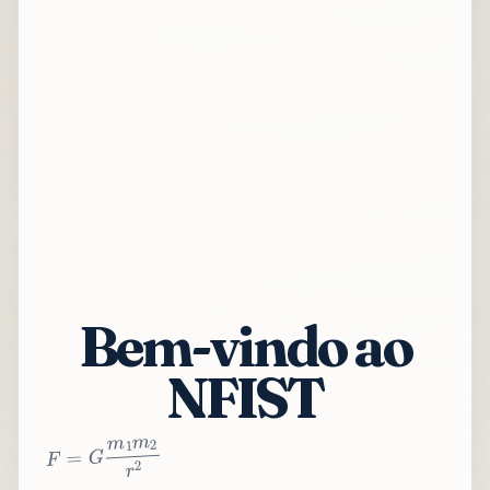
Bem-vindo ao
NFIST
2
r
2
m
1
m
G
=
F