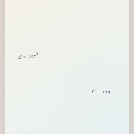
2
c
m
=
E
F
=
m
a