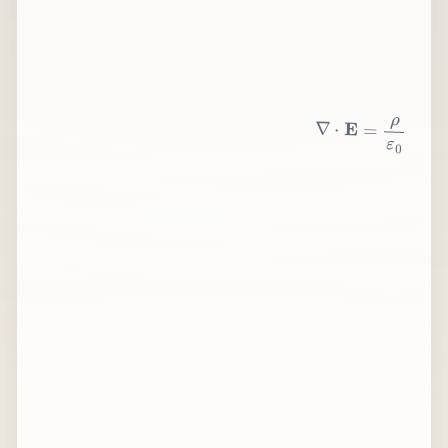
∇
⋅
E
=
ρ
ε
0