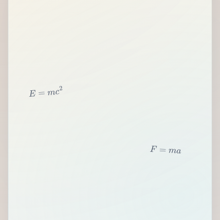
2
c
m
=
E
F
=
m
a