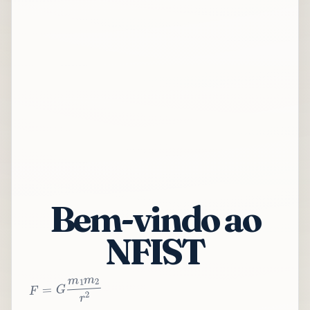
Bem-vindo ao
NFIST
2
r
2
m
1
m
G
=
F