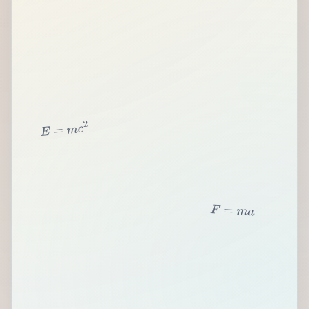
2
c
m
=
E
F
=
m
a