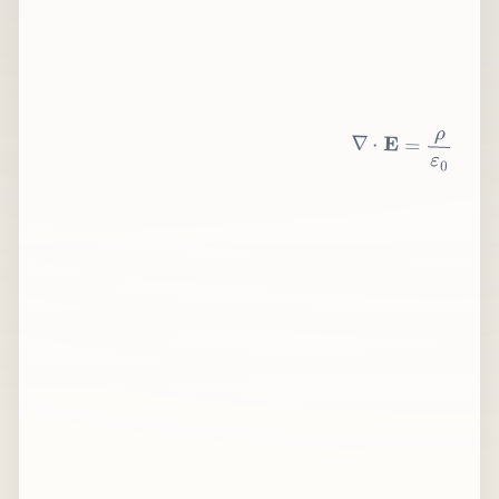
∇
⋅
E
=
ρ
ε
0