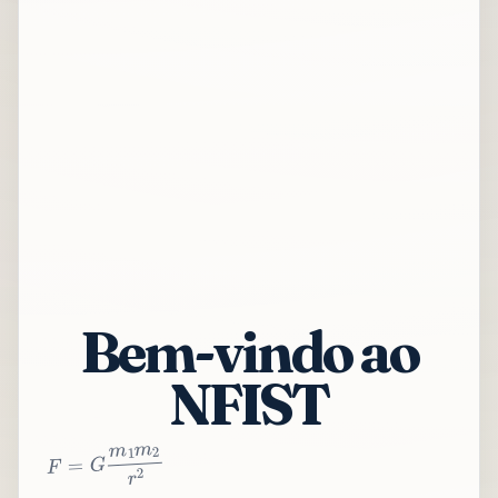
Bem-vindo ao
NFIST
2
r
2
m
1
m
G
=
F