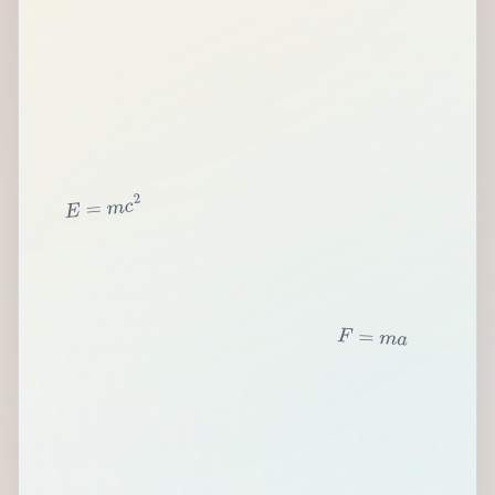
2
c
m
=
E
F
=
m
a