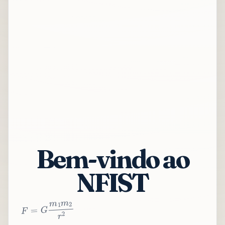
Bem-vindo ao
NFIST
2
r
2
m
1
m
G
=
F