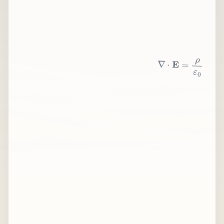
∇
⋅
E
=
ρ
ε
0