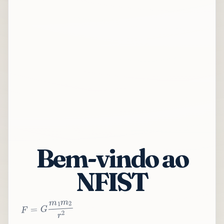
Bem-vindo ao
NFIST
2
r
2
m
1
m
G
=
F