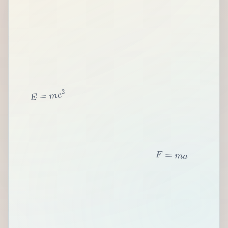
2
c
m
=
E
F
=
m
a