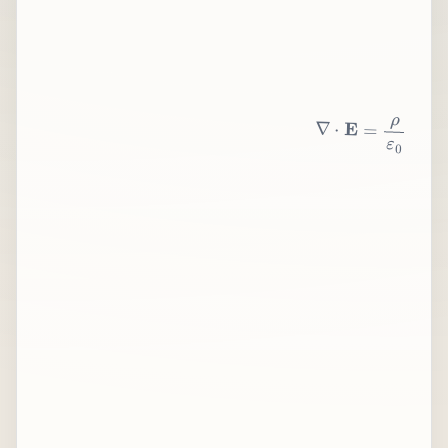
∇
⋅
E
=
ρ
ε
0