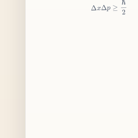
≥
p
Δ
x
Δ