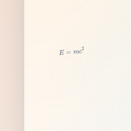
2
c
m
=
E