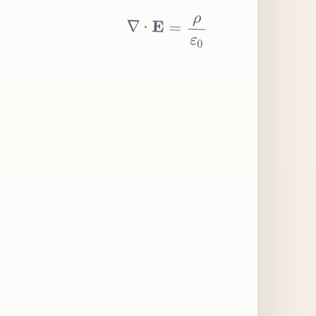
∇
⋅
E
=
ρ
ε
0