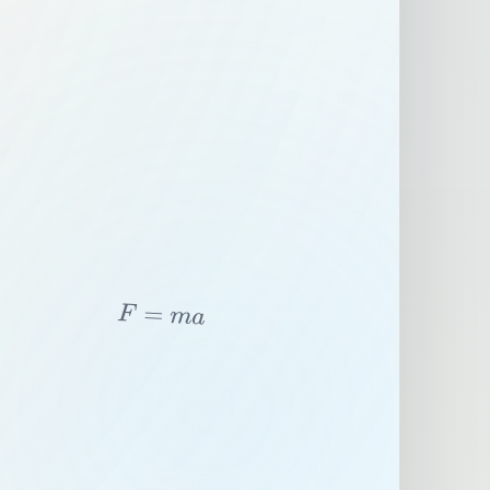
F
=
m
a