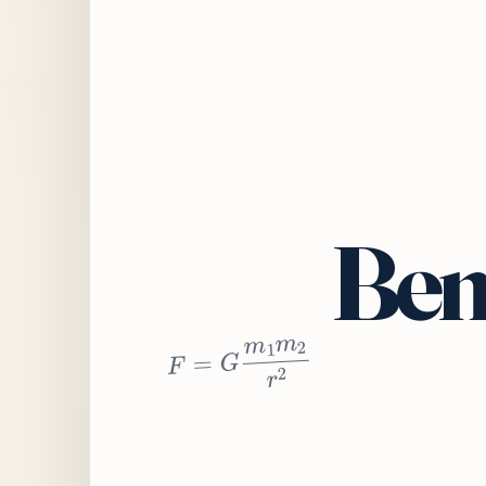
Bem
2
r
2
m
1
m
G
=
F