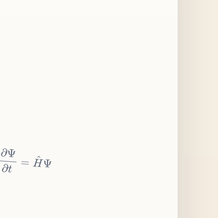
∂
Ψ
∂
t
=
H
^
Ψ