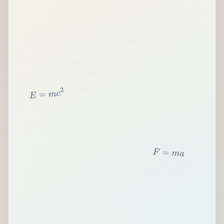
2
c
m
=
E
F
=
m
a