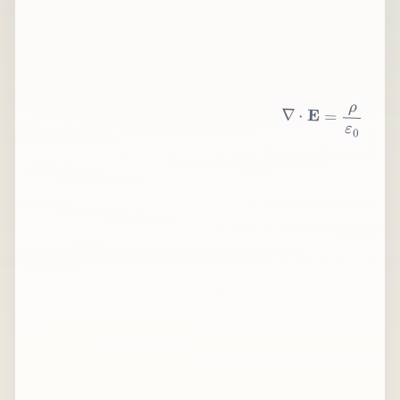
∇
⋅
E
=
ρ
ε
0