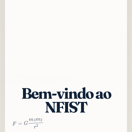
Bem-vindo ao
NFIST
2
r
2
m
1
m
G
=
F