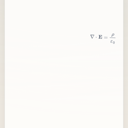
∇
⋅
E
=
ρ
ε
0