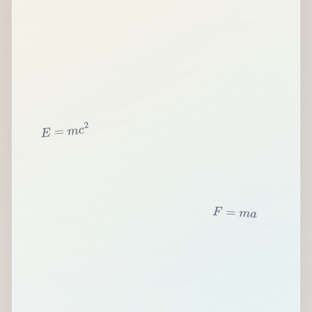
2
c
m
=
E
F
=
m
a