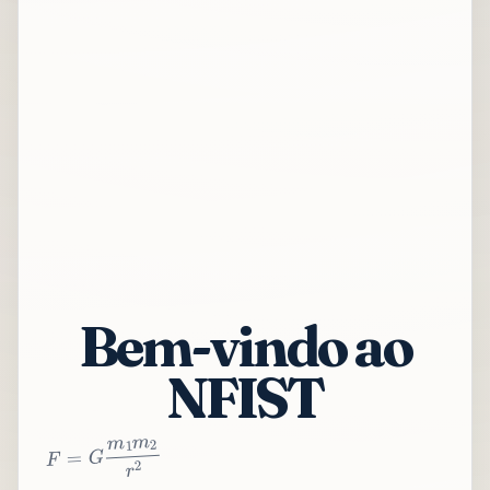
Bem-vindo ao
NFIST
2
r
2
m
1
m
G
=
F