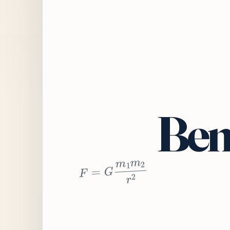
Bem
2
r
2
m
1
m
G
=
F