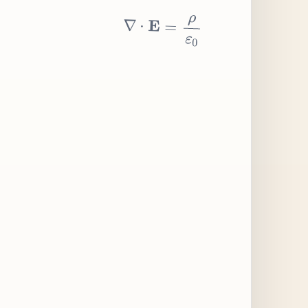
∇
⋅
E
=
ρ
ε
0