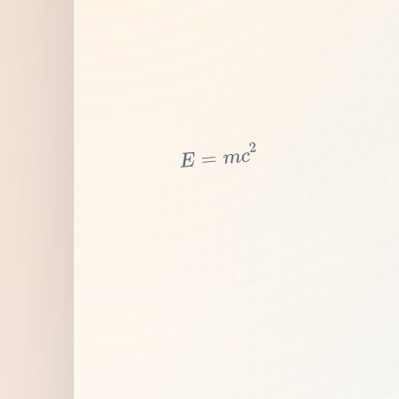
2
c
m
=
E