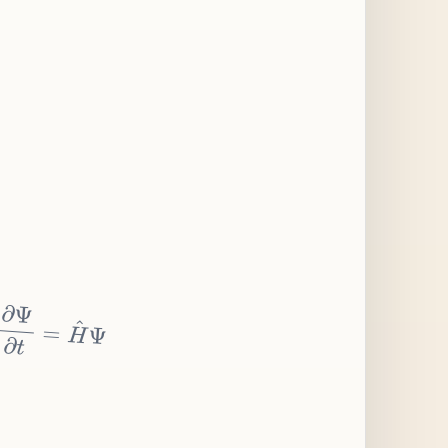
∂
Ψ
∂
t
=
H
^
Ψ