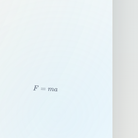
F
=
m
a