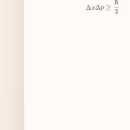
≥
p
Δ
x
Δ