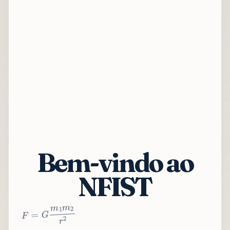
Bem-vindo ao
NFIST
2
r
2
m
1
m
G
=
F