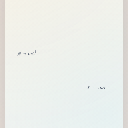
2
c
m
=
E
F
=
m
a