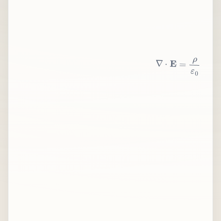
∇
⋅
E
=
ρ
ε
0