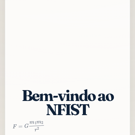
Bem-vindo ao
NFIST
2
r
2
m
1
m
G
=
F