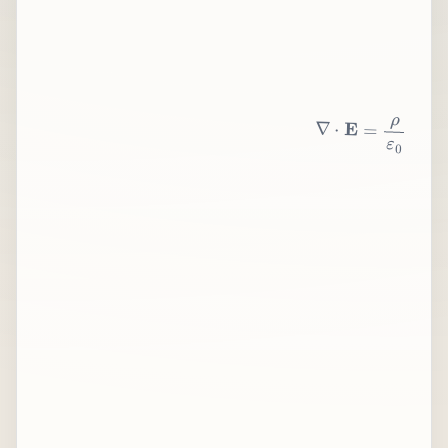
∇
⋅
E
=
ρ
ε
0