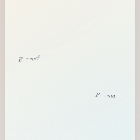
2
c
m
=
E
F
=
m
a