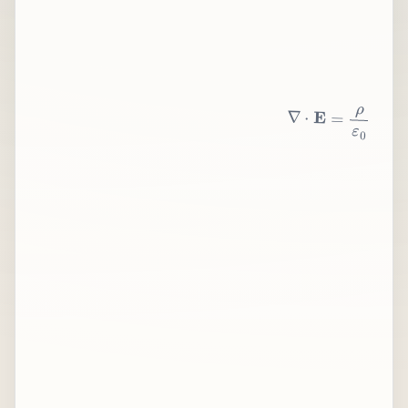
∇
⋅
E
=
ρ
ε
0