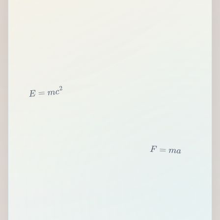
2
c
m
=
E
F
=
m
a