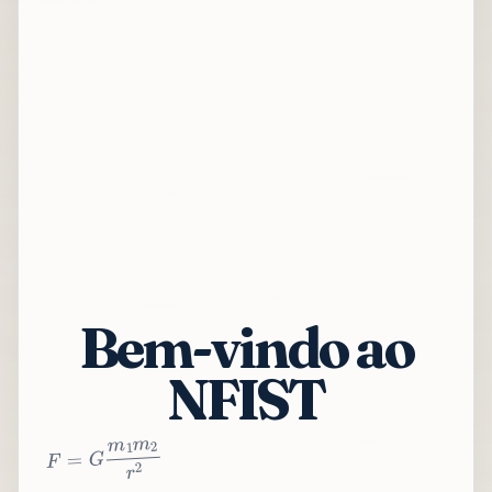
Bem-vindo ao
NFIST
2
r
2
m
1
m
G
=
F