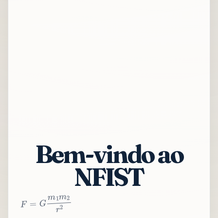
Bem-vindo ao
NFIST
2
r
2
m
1
m
G
=
F