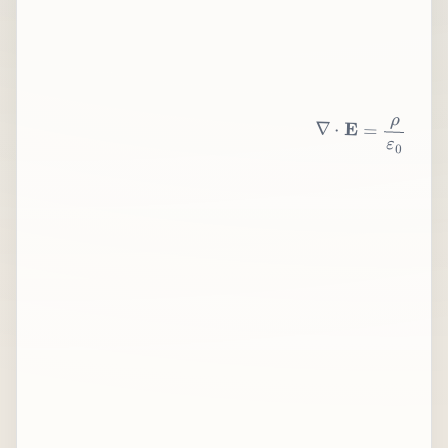
∇
⋅
E
=
ρ
ε
0