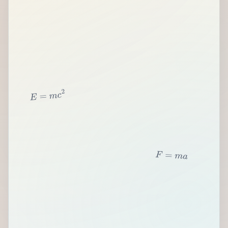
2
c
m
=
E
F
=
m
a