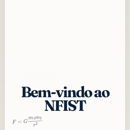
Bem-vindo ao
NFIST
2
r
2
m
1
m
G
=
F