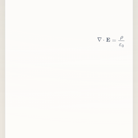
∇
⋅
E
=
ρ
ε
0