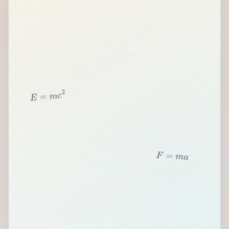
2
c
m
=
E
F
=
m
a