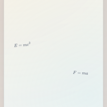
2
c
m
=
E
F
=
m
a