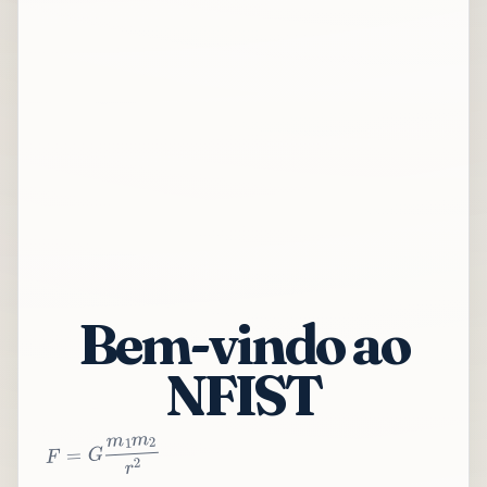
Bem-vindo ao
NFIST
2
r
2
m
1
m
G
=
F