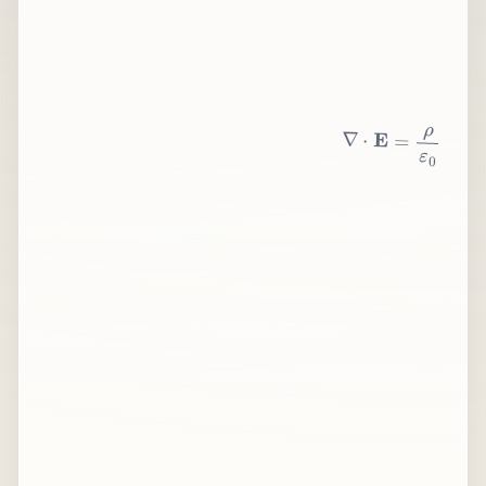
∇
⋅
E
=
ρ
ε
0