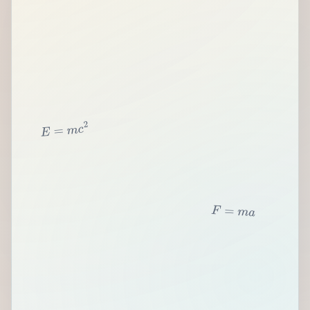
2
c
m
=
E
F
=
m
a