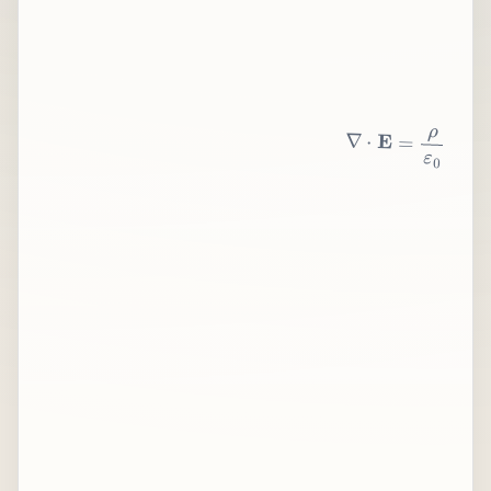
∇
⋅
E
=
ρ
ε
0