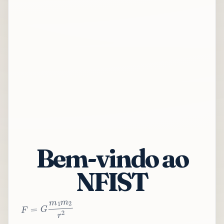
Bem-vindo ao
NFIST
2
r
2
m
1
m
G
=
F